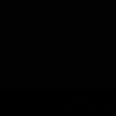
IMPERMEABILIZANTES
ACRILICOS
PRODUCTOS PARA
ASFALTICOS
CONCRETO
PREFABRICADOS
CEMENTOSOS
ADHESIVOS PARA CON
SELLADORES
pisos queretaro | fester queretaro | impermeabilizantes queretaro | imp
pituras queretaro | fester | pintura queretaro | impermeabilizantes en quereta
impermeabilizante fester | impermeabilizant