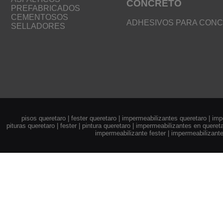
CONCRETO
PREFABRICADOS
CEMENTOSOS
ADHESIVOS PARA CON
SELLADORES
pisos queretaro | fester queretaro | impermeabilizantes queretaro | imp
pituras queretaro | fester | pintura queretaro | impermeabilizantes en quereta
impermeabilizante fester | impermeabilizant